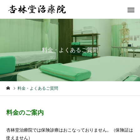
料金・よくあるご質問
不妊・安産治療
腰痛・坐骨
お知らせ
お礼のお手紙
料金・よくあるご質問
１月の休診日
お礼のお手紙
アレルギー
四十肩・五
料金のご案内
杏林堂治療院では保険診療はおこなっておりません。（保険証は
使えません）