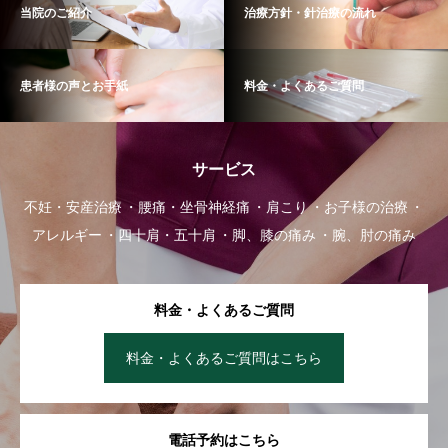
当院のご紹介
治療方針・針治療の流れ
患者様の声とお手紙
料金・よくあるご質問
サービス
不妊・安産治療
腰痛・坐骨神経痛
肩こり
お子様の治療
アレルギー
四十肩・五十肩
脚、膝の痛み
腕、肘の痛み
料金・よくあるご質問
料金・よくあるご質問はこちら
電話予約はこちら