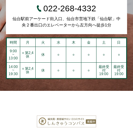
022-268-4332
仙台駅前アーケード街入口、仙台市営地下鉄「仙台駅」中
央２番出口のエレベーターから左方向へ徒歩1分
時間
月
火
水
木
金
土
日
9:00
○ 第2,4
~
休
○
○
○
○
○
休
13:00
14:00
最終受
最終受
○ 第2,4
~
休
○
○
○
付
付
休
19:30
19:00
19:00