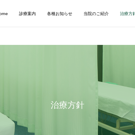
ome
診療案内
各種お知らせ
当院のご紹介
治療方
腰痛・坐骨神経痛
肩こり
お礼のお手紙
お礼のお手紙
お礼のお手紙
お礼のお手紙
治療方針
四十肩・五十肩
脚、膝の痛み