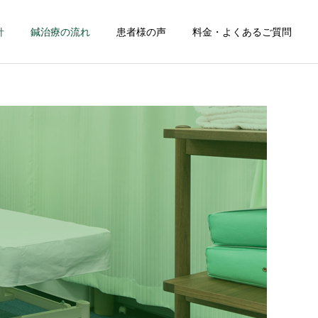
針
鍼治療の流れ
患者様の声
料金・よくあるご質問
詳細を見る
お子様の治療
お知らせ
お礼のお手紙
10月の休診日
お礼のお手紙
腕、肘の痛み