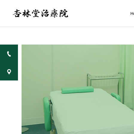
H
不妊・安産治療
院長ブログ
お知らせ
エアコン（冷房）でおこる
１月の休診日
腰痛・肩こり・関節痛と
アレルギー
は？原因や対策を解説