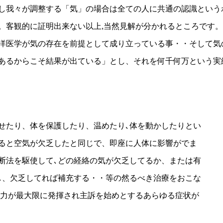
し我々が調整する「気」の場合は全ての人に共通の認識という
。客観的に証明出来ない以上,当然見解が分かれるところです。
洋医学が気の存在を前提として成り立っている事・・そして気
あるからこそ結果が出ている」とし、それを何千何万という実
せたり、体を保護したり、温めたり､体を動かしたりとい
ると空気が欠乏したと同じで、即座に人体に影響がでま
断法を駆使して､どの経絡の気が欠乏してるか、または有
し、欠乏してれば補充する・・等の然るべき治療をおこな
癒力が最大限に発揮され主訴を始めとするあらゆる症状が