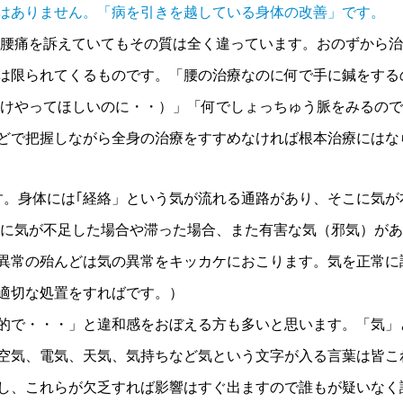
はありません。「病を引きを越している身体の改善」です。
じ腰痛を訴えていてもその質は全く違っています。おのずから治
は限られてくるものです。「腰の治療なのに何で手に鍼をする
だけやってほしいのに・・）」「何でしょっちゅう脈をみるの
どで把握しながら全身の治療をすすめなければ根本治療にはな
す。身体には｢経絡」という気が流れる通路があり、そこに気が
路に気が不足した場合や滞った場合、また有害な気（邪気）が
異常の殆んどは気の異常をキッカケにおこります。気を正常に
適切な処置をすればです。）
的で・・・」と違和感をおぼえる方も多いと思います。「気」
空気、電気、天気、気持ちなど気という文字が入る言葉は皆こ
し、これらが欠乏すれば影響はすぐ出ますので誰もが疑いなく