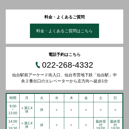
料金・よくあるご質問
料金・よくあるご質問はこちら
電話予約はこちら
022-268-4332
仙台駅前アーケード街入口、仙台市営地下鉄「仙台駅」中
央２番出口のエレベーターから左方向へ徒歩1分
時間
月
火
水
木
金
土
日
9:00
○ 第2,4
~
休
○
○
○
○
○
休
13:00
14:00
最終受
最終受
○ 第2,4
~
休
○
○
○
付
付
休
19:30
19:00
19:00