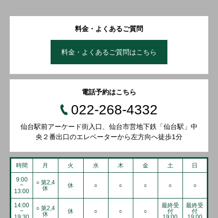
料金・よくあるご質問
料金・よくあるご質問はこちら
電話予約はこちら
022-268-4332
仙台駅前アーケード街入口、仙台市営地下鉄「仙台駅」中
央２番出口のエレベーターから左方向へ徒歩1分
時間
月
火
水
木
金
土
日
9:00
○ 第2,4
~
休
○
○
○
○
○
休
13:00
14:00
最終受
最終受
○ 第2,4
~
休
○
○
○
付
付
休
19:30
19:00
19:00