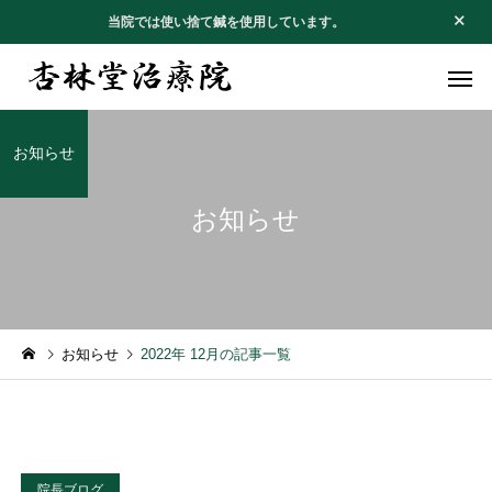
当院では使い捨て鍼を使用しています。
お知らせ
お知らせ
不妊・安産治療
腰痛・坐骨
お知らせ
お礼のお手紙
お知らせ
2022年 12月の記事一覧
１月の休診日
お礼のお手紙
アレルギー
四十肩・五
院長ブログ