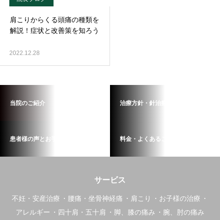
肩こりからくる頭痛の種類を
解説！症状と改善策を知ろう
2022.12.28
当院のご紹介
治療方針・針治療の流れ
患者様の声とお手紙
料金・よくあるご質問
サービス
不妊・安産治療
腰痛・坐骨神経痛
肩こり
お子様の治療
アレルギー
四十肩・五十肩
脚、膝の痛み
腕、肘の痛み