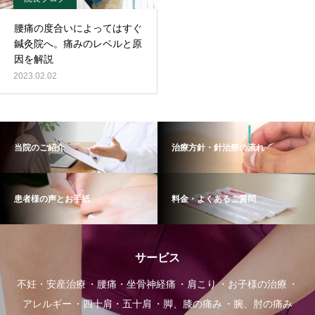
腰痛の度合いによってはすぐ
鍼灸院へ。痛みのレベルと原
因を解説
2023.02.02
当院のご紹介
治療方針・針治療の流れ
患者様の声とお手紙
料金・よくあるご質問
サービス
不妊・安産治療
腰痛・坐骨神経痛
肩こり
お子様の治療
アレルギー
四十肩・五十肩
脚、膝の痛み
腕、肘の痛み