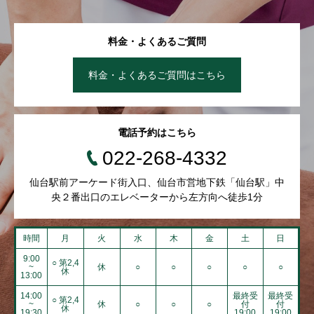
料金・よくあるご質問
料金・よくあるご質問はこちら
電話予約はこちら
022-268-4332
仙台駅前アーケード街入口、仙台市営地下鉄「仙台駅」中
央２番出口のエレベーターから左方向へ徒歩1分
時間
月
火
水
木
金
土
日
9:00
○ 第2,4
~
休
○
○
○
○
○
休
13:00
14:00
最終受
最終受
○ 第2,4
~
休
○
○
○
付
付
休
19:30
19:00
19:00