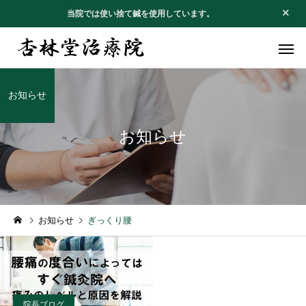
当院では使い捨て鍼を使用しています。
お知らせ
お知らせ
不妊・安産治療
腰痛・坐骨
お知らせ
お礼のお手紙
お知らせ
ぎっくり腰
１月の休診日
お礼のお手紙
アレルギー
四十肩・五
院長ブログ