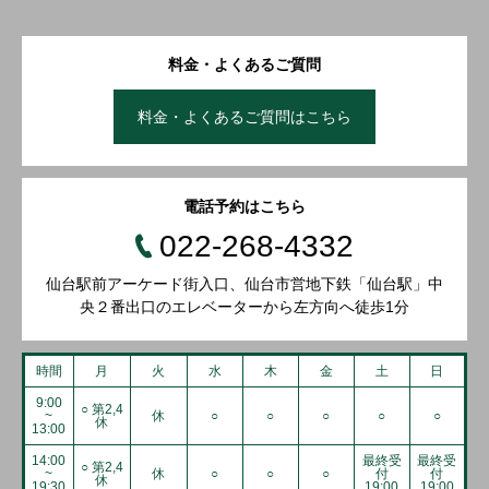
料金・よくあるご質問
料金・よくあるご質問はこちら
電話予約はこちら
022-268-4332
仙台駅前アーケード街入口、仙台市営地下鉄「仙台駅」中
央２番出口のエレベーターから左方向へ徒歩1分
時間
月
火
水
木
金
土
日
9:00
○ 第2,4
~
休
○
○
○
○
○
休
13:00
14:00
最終受
最終受
○ 第2,4
~
休
○
○
○
付
付
休
19:30
19:00
19:00