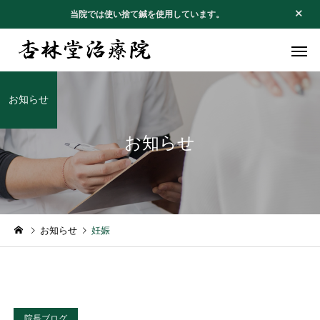
当院では使い捨て鍼を使用しています。
お知らせ
お知らせ
不妊・安産治療
腰痛・坐骨
お知らせ
お礼のお手紙
お知らせ
妊娠
１月の休診日
お礼のお手紙
アレルギー
四十肩・五
院長ブログ