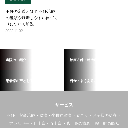
不妊の定義とは？ 不妊治療
の種類や妊娠しやすい体づく
りについて解説
2022.11.02
当院のご紹介
治療方針・針治療の流れ
患者様の声とお手紙
料金・よくあるご質問
サービス
不妊・安産治療
腰痛・坐骨神経痛
肩こり
お子様の治療
アレルギー
四十肩・五十肩
脚、膝の痛み
腕、肘の痛み