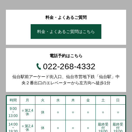
料金・よくあるご質問
料金・よくあるご質問はこちら
電話予約はこちら
022-268-4332
仙台駅前アーケード街入口、仙台市営地下鉄「仙台駅」中
央２番出口のエレベーターから左方向へ徒歩1分
時間
月
火
水
木
金
土
日
9:00
○ 第2,4
~
休
○
○
○
○
○
休
13:00
14:00
最終受
最終受
○ 第2,4
~
休
○
○
○
付
付
休
19:30
19:00
19:00