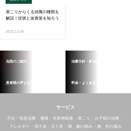
肩こりからくる頭痛の種類を
解説！症状と改善策を知ろう
2022.12.28
当院のご紹介
治療方針・針治療の流れ
患者様の声とお手紙
料金・よくあるご質問
サービス
不妊・安産治療
腰痛・坐骨神経痛
肩こり
お子様の治療
アレルギー
四十肩・五十肩
脚、膝の痛み
腕、肘の痛み