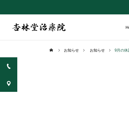
H
お知らせ
お知らせ
9月の休
不妊・安産治療
院長ブログ
お知らせ
エアコン（冷房）でおこる
１月の休診日
腰痛・肩こり・関節痛と
アレルギー
は？原因や対策を解説