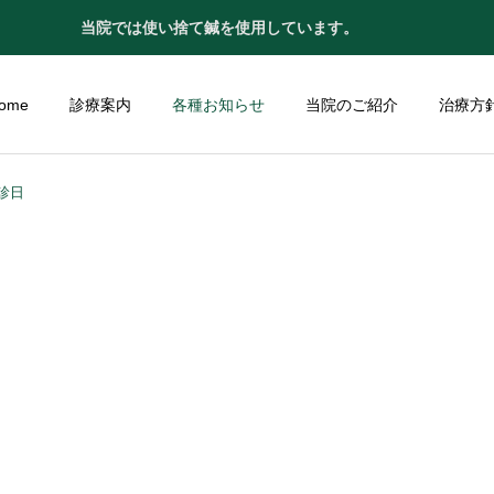
当院では使い捨て鍼を使用しています。
ome
診療案内
各種お知らせ
当院のご紹介
治療方
診日
腰痛・坐骨神経痛
肩こり
お礼のお手紙
お礼のお手紙
お礼のお手紙
お礼のお手紙
四十肩・五十肩
脚、膝の痛み