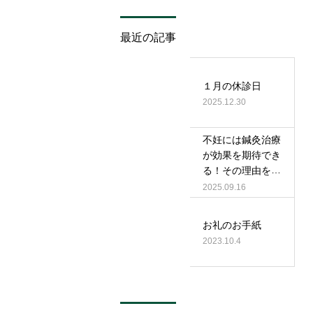
最近の記事
１月の休診日
2025.12.30
不妊には鍼灸治療
が効果を期待でき
る！その理由を解
説
2025.09.16
お礼のお手紙
2023.10.4