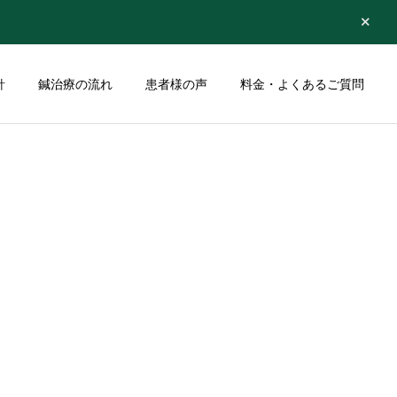
針
鍼治療の流れ
患者様の声
料金・よくあるご質問
詳細を見る
お子様の治療
お知らせ
お礼のお手紙
10月の休診日
お礼のお手紙
腕、肘の痛み