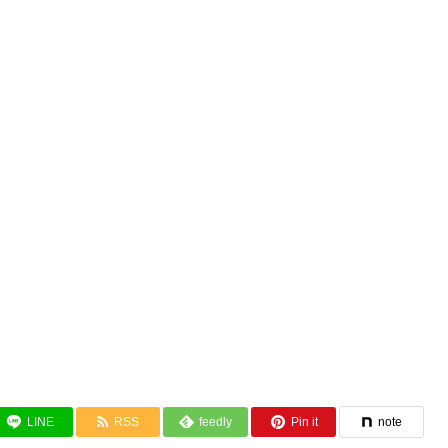
LINE
RSS
feedly
Pin it
note